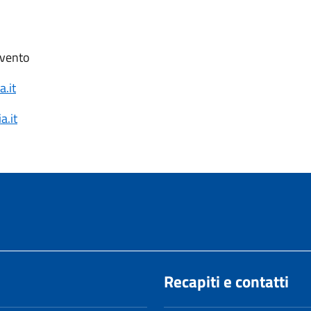
evento
.it
a.it
Recapiti e contatti