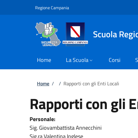
Salta al contenuto principale
Skip to footer content
Regione Campania
Scuola Regio
Home
La Scuola
Corsi
S
Briciole di pane
Home
/
/
Rapporti con gli Enti Locali
Rapporti con gli E
Personale:
Sig. Giovambattista Annecchini
Sig.ra Valentina Inglese