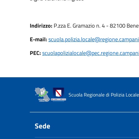
Indirizzo:
P.zza E. Gramazio n. 4 - 82100 Ben
E-mail:
scuola.polizia.locale@regione.campania
PEC:
scuolapolizialocale@pec.regione.campani
Scuola Regionale di Polizia Locale
Sede