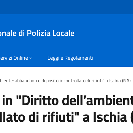
nale di Polizia Locale
ervizi Online
Leggi e Regolamenti
biente: abbandono e deposito incontrollato di rifiuti" a Ischia (NA)
in "Diritto dell’ambie
ato di rifiuti" a Ischia