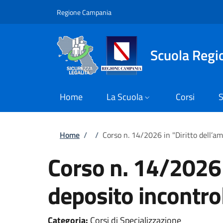
Salta al contenuto principale
Skip to footer content
Regione Campania
Scuola Regio
Home
La Scuola
Corsi
S
Briciole di pane
Home
/
/
Corso n. 14/2026 in "Diritto dell’am
Corso n. 14/2026 
deposito incontroll
Categoria:
Corsi di Specializzazione