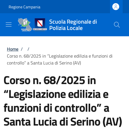
Salta al contenuto principale
Skip to footer content
Regione Campania
Scuola Regionale di
Polizia Locale
Briciole di pane
Home
/
/
Corso n. 68/2025 in “Legislazione edilizia e funzioni di
controllo” a Santa Lucia di Serino (AV)
Corso n. 68/2025 in
“Legislazione edilizia e
funzioni di controllo” a
Santa Lucia di Serino (AV)