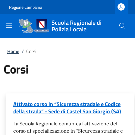
Salta al contenuto principale
Skip to footer content
Regione Campania
Scuola Regionale di
Polizia Locale
Briciole di pane
Home
/
Corsi
Corsi
Attivato corso in “Sicurezza stradale e Codice
della strada” - Sede di Castel San Giorgio (SA)
La Scuola Regionale comunica l’attivazione del
corso di specializzazione in “Sicurezza stradale e