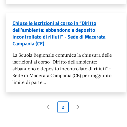
Chiuse le iscrizioni al corso in “Diritto
dell’ambiente: abbandono e deposito
incontrollato di rifiuti” - Sede di Macerata
Campania (CE)
La Scuola Regionale comunica la chiusura delle
iscrizioni al corso “Diritto dell’ambiente:
abbandono e deposito incontrollato di rifiuti” -
Sede di Macerata Campania (CE) per raggiunto
limite di parte...
Pagina attuale
2
Pagina precedente
Pagina successiva