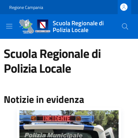
Salta al contenuto principale
Skip to footer content
Regione Campania
Scuola Regionale di
Polizia Locale
Scuola Regionale di
Polizia Locale
Notizie in evidenza